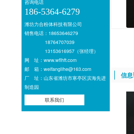
咨询电话
186-5364-6279
潍坊力合粉体科技有限公司
销售电话：18653646279
18764707039
13153616957（张经理）
网 址：www.wflhft.com
邮 箱：weifanglihe@163.com
信息
厂 址：山东省潍坊市寒亭区滨海先进
制造园
联系我们